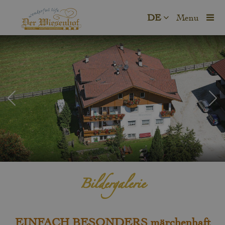
DE
Menu
Bildergalerie
EINFACH BESONDERS märchenhaft