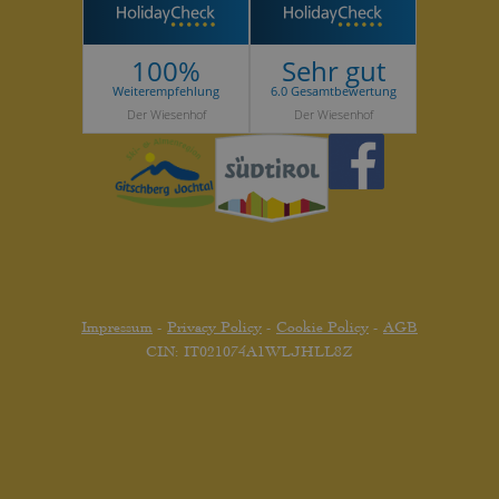
100%
Sehr gut
Weiterempfehlung
6.0 Gesamtbewertung
Der Wiesenhof
Der Wiesenhof
Impressum
-
Privacy Policy
-
Cookie Policy
-
AGB
CIN: IT021074A1WLJHLL8Z