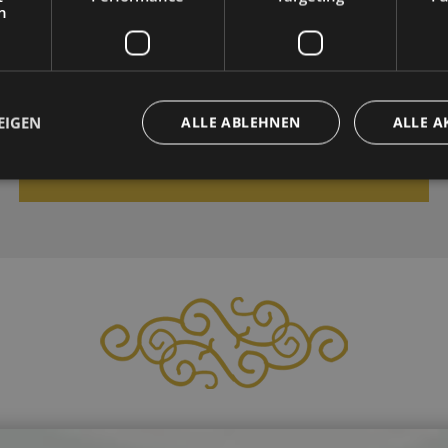
h
GOLDENER HERBST
01.10.2026 - 11.10.2026
EIGEN
ALLE ABLEHNEN
ALLE A
ZUM ANGEBOT