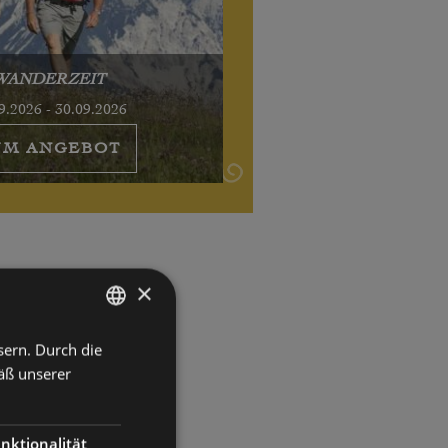
WANDERZEIT
9.2026 - 30.09.2026
UM ANGEBOT
×
sern. Durch die
GERMAN
äß unserer
ITALIAN
nktionalität