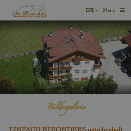
DE
Menu
Bildergalerie
EINFACH BESONDERS märchenhaft