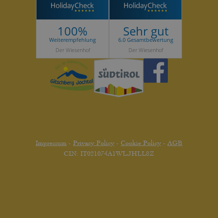
100%
Sehr gut
Weiterempfehlung
6.0 Gesamtbewertung
Der Wiesenhof
Der Wiesenhof
Impressum
-
Privacy Policy
-
Cookie Policy
-
AGB
CIN: IT021074A1WLJHLL8Z