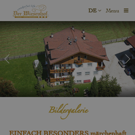
DE
Menu
Bildergalerie
EINFACH BESONDERS märchenhaft