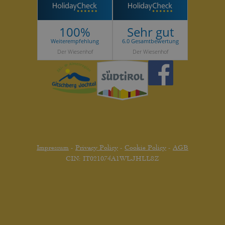
100%
Sehr gut
Weiterempfehlung
6.0 Gesamtbewertung
Der Wiesenhof
Der Wiesenhof
Impressum
-
Privacy Policy
-
Cookie Policy
-
AGB
CIN: IT021074A1WLJHLL8Z