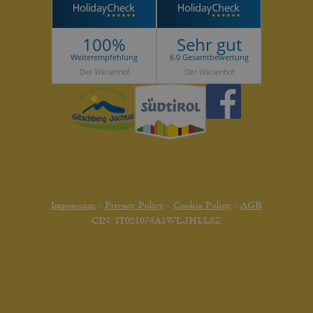
100%
Sehr gut
Weiterempfehlung
6.0 Gesamtbewertung
Der Wiesenhof
Der Wiesenhof
Impressum
-
Privacy Policy
-
Cookie Policy
-
AGB
CIN: IT021074A1WLJHLL8Z