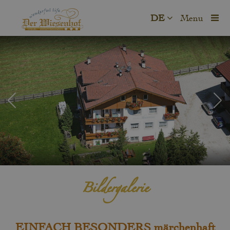
DE
Menu
Bildergalerie
EINFACH BESONDERS märchenhaft