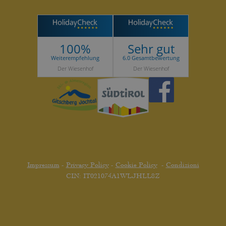
100%
Sehr gut
Weiterempfehlung
6.0 Gesamtbewertung
Der Wiesenhof
Der Wiesenhof
Impressum
-
Privacy Policy
-
Cookie Policy
-
Condizioni
CIN: IT021074A1WLJHLL8Z