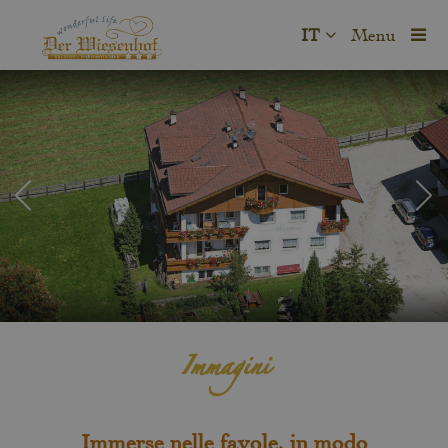
IT
Menu
Immagini
Immerse nelle favole, in modo