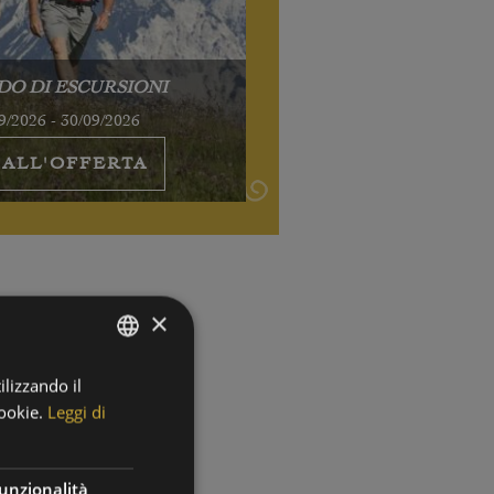
DO DI ESCURSIONI
9/2026 - 30/09/2026
 ALL'OFFERTA
×
ilizzando il
GERMAN
ookie.
Leggi di
ITALIAN
unzionalità