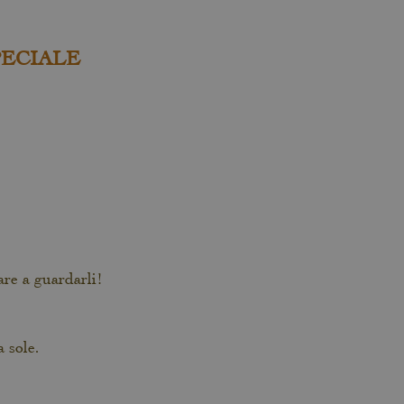
SPECIALE
are a guardarli!
a sole.