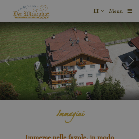
IT
Menu
Immagini
Immerse nelle favole, in modo