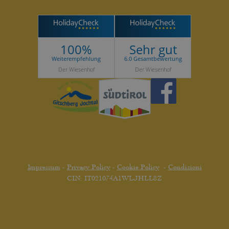
100%
Sehr gut
Weiterempfehlung
6.0 Gesamtbewertung
Der Wiesenhof
Der Wiesenhof
Impressum
-
Privacy Policy
-
Cookie Policy
-
Condizioni
CIN: IT021074A1WLJHLL8Z