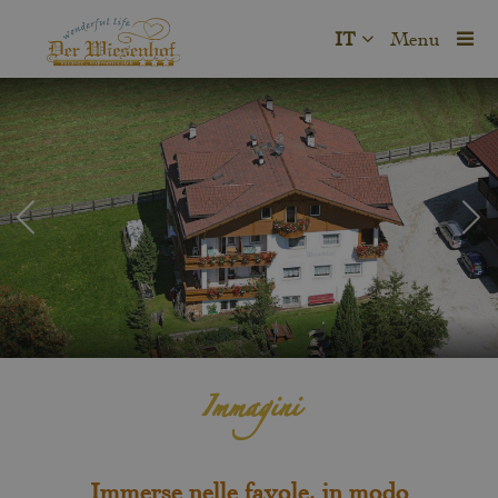
IT
Menu
Immagini
Immerse nelle favole, in modo