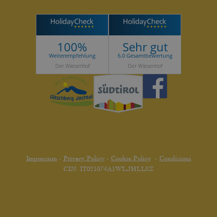
100%
Sehr gut
Weiterempfehlung
6.0 Gesamtbewertung
Der Wiesenhof
Der Wiesenhof
Impressum
-
Privacy Policy
-
Cookie Policy
-
Condizioni
CIN: IT021074A1WLJHLL8Z