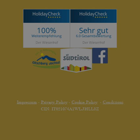
100%
Sehr gut
Weiterempfehlung
6.0 Gesamtbewertung
Der Wiesenhof
Der Wiesenhof
Impressum
-
Privacy Policy
-
Cookie Policy
-
Condizioni
CIN: IT021074A1WLJHLL8Z