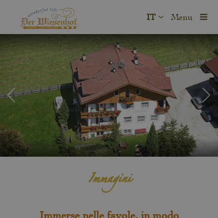
IT
Menu
Immagini
Immerse nelle favole, in modo