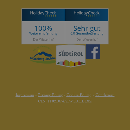
100%
Sehr gut
Weiterempfehlung
6.0 Gesamtbewertung
Der Wiesenhof
Der Wiesenhof
Impressum
-
Privacy Policy
-
Cookie Policy
-
Condizioni
CIN: IT021074A1WLJHLL8Z