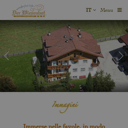
IT
Menu
Immagini
Immerse nelle favole, in modo