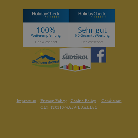
100%
Sehr gut
Weiterempfehlung
6.0 Gesamtbewertung
Der Wiesenhof
Der Wiesenhof
Impressum
-
Privacy Policy
-
Cookie Policy
-
Condizioni
CIN: IT021074A1WLJHLL8Z