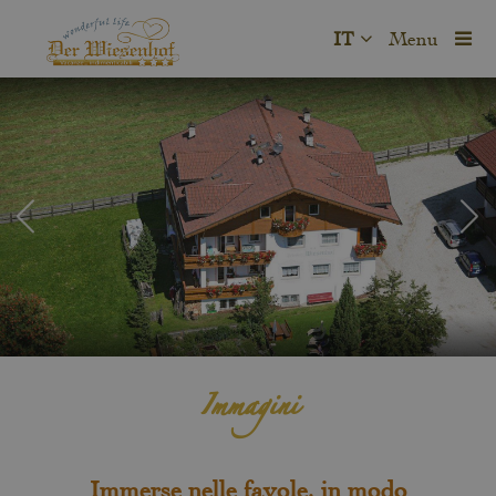
IT
Menu
Immagini
Immerse nelle favole, in modo