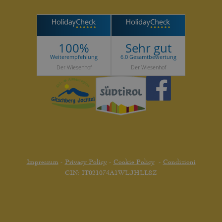
100%
Sehr gut
Weiterempfehlung
6.0 Gesamtbewertung
Der Wiesenhof
Der Wiesenhof
Impressum
-
Privacy Policy
-
Cookie Policy
-
Condizioni
CIN: IT021074A1WLJHLL8Z