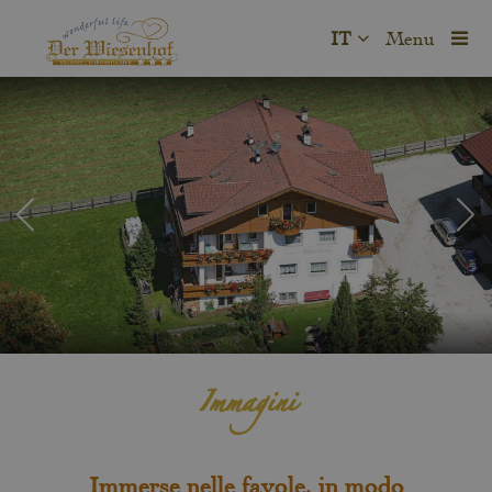
IT
Menu
Immagini
Immerse nelle favole, in modo