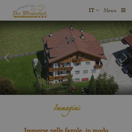
IT
Menu
Immagini
Immerse nelle favole, in modo