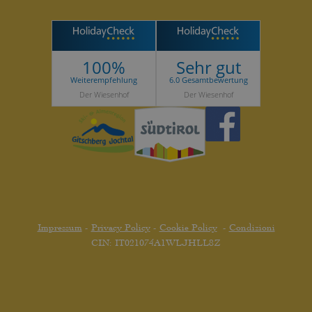
100%
Sehr gut
Weiterempfehlung
6.0 Gesamtbewertung
Der Wiesenhof
Der Wiesenhof
Impressum
-
Privacy Policy
-
Cookie Policy
-
Condizioni
CIN: IT021074A1WLJHLL8Z