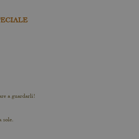
SPECIALE
are a guardarli!
a sole.