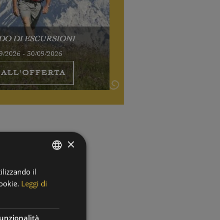
DO DI ESCURSIONI
9/2026 - 30/09/2026
 ALL'OFFERTA
×
ilizzando il
GERMAN
ookie.
Leggi di
ITALIAN
unzionalità