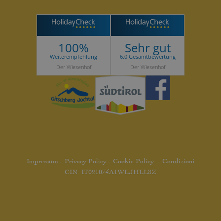
100%
Sehr gut
Weiterempfehlung
6.0 Gesamtbewertung
Der Wiesenhof
Der Wiesenhof
Impressum
-
Privacy Policy
-
Cookie Policy
-
Condizioni
CIN: IT021074A1WLJHLL8Z