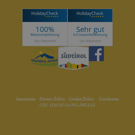
100%
Sehr gut
Weiterempfehlung
6.0 Gesamtbewertung
Der Wiesenhof
Der Wiesenhof
Impressum
-
Privacy Policy
-
Cookie Policy
-
Condizioni
CIN: IT021074A1WLJHLL8Z