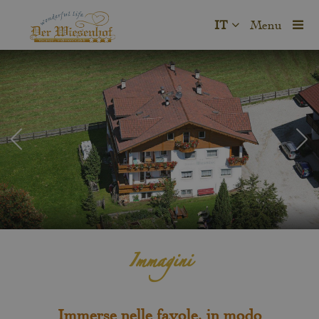
IT
Menu
Immagini
Immerse nelle favole, in modo