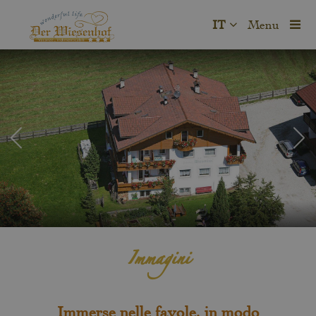
IT
Menu
Immagini
Immerse nelle favole, in modo