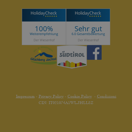
100%
Sehr gut
Weiterempfehlung
6.0 Gesamtbewertung
Der Wiesenhof
Der Wiesenhof
Impressum
-
Privacy Policy
-
Cookie Policy
-
Condizioni
CIN: IT021074A1WLJHLL8Z