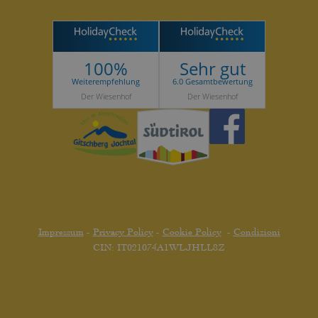
100%
Sehr gut
Weiterempfehlung
6.0 Gesamtbewertung
Der Wiesenhof
Der Wiesenhof
Impressum
-
Privacy Policy
-
Cookie Policy
-
Condizioni
CIN: IT021074A1WLJHLL8Z