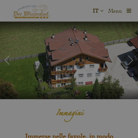
IT
Menu
Immagini
Immerse nelle favole, in modo