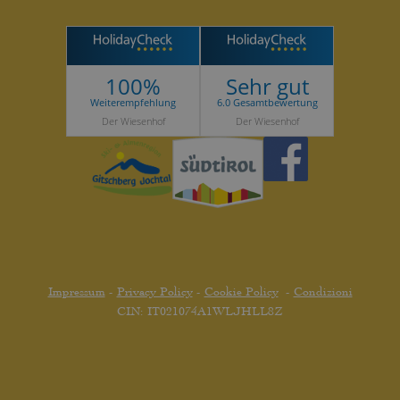
100%
Sehr gut
Weiterempfehlung
6.0 Gesamtbewertung
Der Wiesenhof
Der Wiesenhof
Impressum
-
Privacy Policy
-
Cookie Policy
-
Condizioni
CIN: IT021074A1WLJHLL8Z