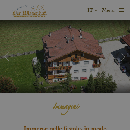
IT
Menu
Immagini
Immerse nelle favole, in modo