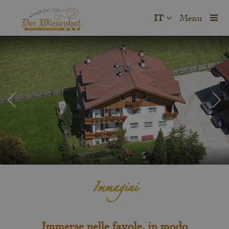
IT
Menu
Immagini
Immerse nelle favole, in modo