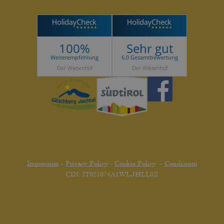
100%
Sehr gut
Weiterempfehlung
6.0 Gesamtbewertung
Der Wiesenhof
Der Wiesenhof
Impressum
-
Privacy Policy
-
Cookie Policy
-
Condizioni
CIN: IT021074A1WLJHLL8Z