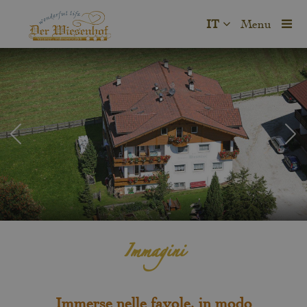
IT
Menu
Immagini
Immerse nelle favole, in modo