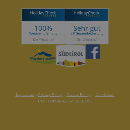
100%
Sehr gut
Weiterempfehlung
6.0 Gesamtbewertung
Der Wiesenhof
Der Wiesenhof
Impressum
-
Privacy Policy
-
Cookie Policy
-
Condizioni
CIN: IT021074A1WLJHLL8Z